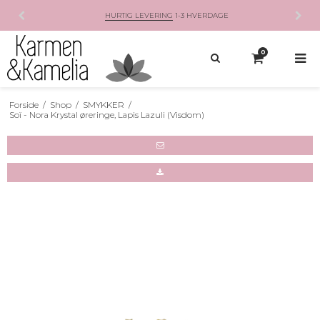
HURTIG LEVERING
1-3 HVERDAGE
0
Forside
/
Shop
/
SMYKKER
/
Soï - Nora Krystal øreringe, Lapis Lazuli (Visdom)