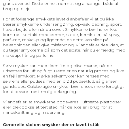
glans over tid. Dette er helt normalt og afhænger både af
brug og pleje.
For at forlænge smykkets levetid anbefaler vi, at du ikke
bærer smykkerne under rengøring, opvask, badning, sport,
havearbejde eller når du sover. Smykkerne bør heller ikke
komme i kontakt med cremer, sæbe, kemikalier, hårspray,
parfume, makeup og lignende, da dette kan slide på
belægningen eller give misfarvning. Vi anbefaler desuden, at
du tager smykkerne på som det sidste, når du er færdig med
makeup, hår og parfume.
Sølvsmykker kan med tiden ilte og blive mørke, når de
udsættes for luft og fugt. Dette er en naturlig proces og ikke
en fejl i smykket. Mørke sølvsmykker kan renses med
sølvrens eller pudses med en blød pudseklud, så glansen
genskabes. Guldbelagte smykker bør renses mere forsigtigt
for at bevare mest mulig belægning.
Vi anbefaler, at smykkerne opbevares i lufttætte plastposer
eller plexibokse et tørt sted, når de ikke er i brug, for at
mindske iltning og misfarvning.
Generelle råd om smykker der er lavet i stål: