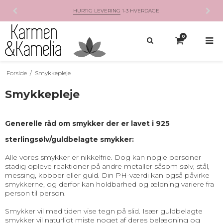
HURTIG LEVERING
1-3 HVERDAGE
0
Forside
/
Smykkepleje
Smykkepleje
Generelle råd om smykker der er lavet i 925
sterlingsølv/guldbelagte smykker:
Alle vores smykker er nikkelfrie. Dog kan nogle personer
stadig opleve reaktioner på andre metaller såsom sølv, stål,
messing, kobber eller guld. Din PH-værdi kan også påvirke
smykkerne, og derfor kan holdbarhed og ældning variere fra
person til person.
Smykker vil med tiden vise tegn på slid. Især guldbelagte
smykker vil naturligt miste noget af deres belægning og