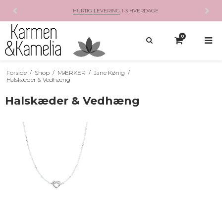
HURTIG LEVERING
1-3 HVERDAGE
0
Forside
/
Shop
/
MÆRKER
/
Jane Kønig
/
Halskæder & Vedhæng
Halskæder & Vedhæng