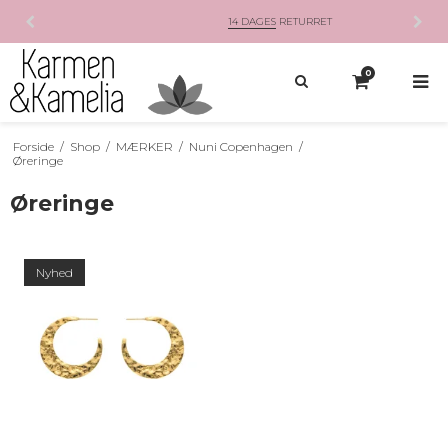
14 DAGES
RETURRET
0
Forside
/
Shop
/
MÆRKER
/
Nuni Copenhagen
/
Øreringe
Øreringe
Nyhed