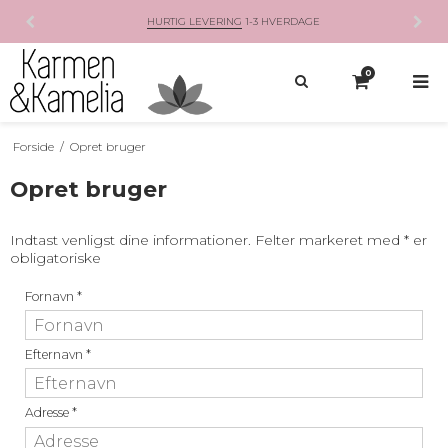
HURTIG LEVERING
1-3 HVERDAGE
0
Forside
/
Opret bruger
Opret bruger
Indtast venligst dine informationer. Felter markeret med * er
obligatoriske
Fornavn
*
Efternavn
*
Adresse
*