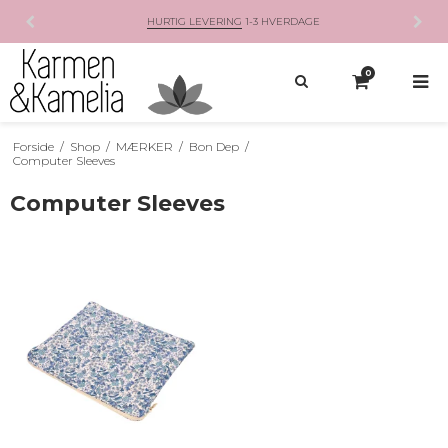
HURTIG LEVERING
1-3 HVERDAGE
0
Forside
/
Shop
/
MÆRKER
/
Bon Dep
/
Computer Sleeves
Computer Sleeves