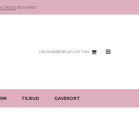
14 DAGES
RETURRET
DIN INDKØBSKURV ER TOM
RIN
TILBUD
GAVEKORT