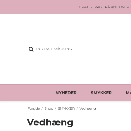
GRATIS FRAGT
PÅ KØB OVER 2
NYHEDER
SMYKKER
M
Forside
/
Shop
/
SMYKKER
/
Vedhæng
Vedhæng