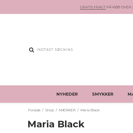
GRATIS FRAGT
PÅ KØB OVER 2
NYHEDER
SMYKKER
M
Forside
/
Shop
/
MÆRKER
/
Maria Black
Maria Black