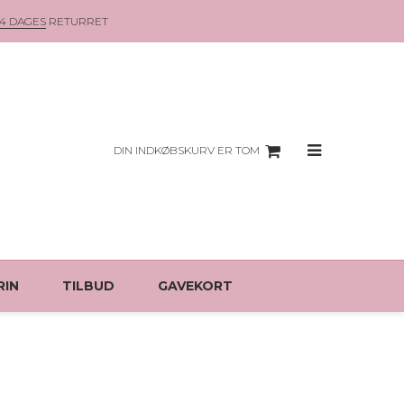
14 DAGES
RETURRET
DIN INDKØBSKURV ER TOM
RIN
TILBUD
GAVEKORT