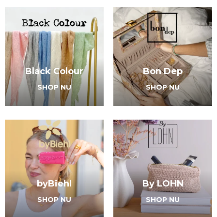
Black Colour
Bon Dep
SHOP NU
SHOP NU
byBiehl
By LOHN
SHOP NU
SHOP NU