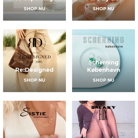
SHOP NU
SHOP NU
Scherning
Re:Designed
København
SHOP NU
SHOP NU