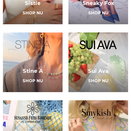
Sistie
Sneaky Fox
SHOP NU
SHOP NU
Stine A
Sui Ava
SHOP NU
SHOP NU