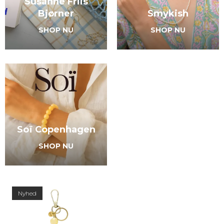
Susanne Friis
Bjørner
Smykish
SHOP NU
SHOP NU
Soï Copenhagen
SHOP NU
Nyhed