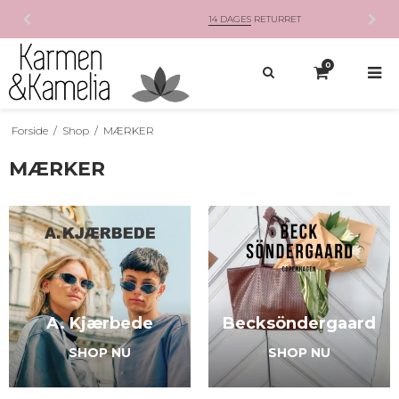
14 DAGES
RETURRET
0
Forside
/
Shop
/
MÆRKER
MÆRKER
A. Kjærbede
Becksöndergaard
SHOP NU
SHOP NU