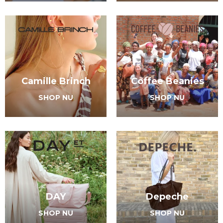
Camille Brinch
Coffee Beanies
SHOP NU
SHOP NU
DAY
Depeche
SHOP NU
SHOP NU