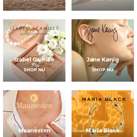
Izabel Camille
Jane Kønig
SHOP NU
SHOP NU
Maanesten
Maria Black