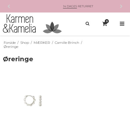
14 DAGES
RETURRET
0
Forside
/
Shop
/
MÆRKER
/
Camille Brinch
/
Øreringe
Øreringe