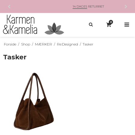
14 DAGES
RETURRET
0
Forside
/
Shop
/
MÆRKER
/
Re:Designed
/
Tasker
Tasker