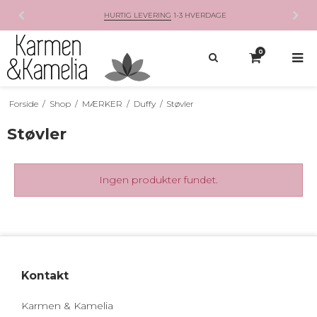
HURTIG LEVERING
1-3 HVERDAGE
0
Forside
/
Shop
/
MÆRKER
/
Duffy
/
Støvler
Støvler
Ingen produkter fundet.
Kontakt
Karmen & Kamelia