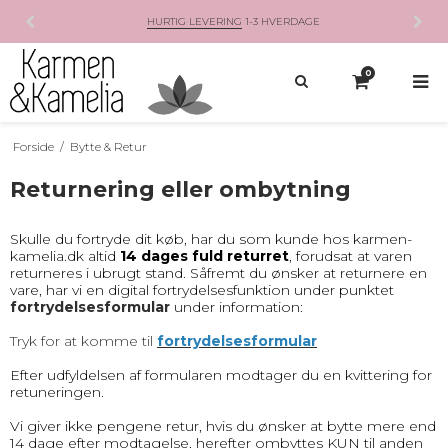
HURTIG LEVERING
1-3 HVERDAGE
0
Forside
/
Bytte & Retur
Returnering eller ombytning
Skulle du fortryde dit køb, har du som kunde hos karmen-
kamelia.dk altid
14 dages fuld returret
, forudsat at varen
returneres i ubrugt stand. Såfremt du ønsker at returnere en
vare, har vi en d
igital fortrydelsesfunktion under punktet
fortrydelsesformular
under information:
Tryk for at komme til
fortrydelsesformular
Efter udfyldelsen af formularen modtager du en kvittering for
retuneringen.
Vi giver ikke pengene retur, hvis du ønsker at bytte mere end
14 dage efter modtagelse, herefter ombyttes KUN til anden