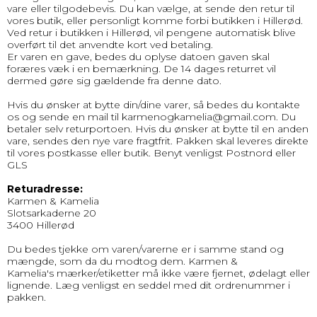
vare eller tilgodebevis. Du kan vælge, at sende den retur til
vores butik, eller personligt komme forbi butikken i Hillerød.
Ved retur i butikken i Hillerød, vil pengene automatisk blive
overført til det anvendte kort ved betaling.
Er varen en gave, bedes du oplyse datoen gaven skal
foræres væk i en bemærkning. De 14 dages returret vil
dermed gøre sig gældende fra denne dato.
Hvis du ønsker at bytte din/dine varer, så bedes du kontakte
os og sende en mail til karmenogkamelia@gmail.com. Du
betaler selv returportoen. Hvis du ønsker at bytte til en anden
vare, sendes den nye vare fragtfrit. Pakken skal leveres direkte
til vores postkasse eller butik. Benyt venligst Postnord eller
GLS
Returadresse:
Karmen & Kamelia
Slotsarkaderne 20
3400 Hillerød
Du bedes tjekke om varen/varerne er i samme stand og
mængde, som da du modtog dem. Karmen &
Kamelia's mærker/etiketter må ikke være fjernet, ødelagt eller
lignende. Læg venligst en seddel med dit ordrenummer i
pakken.